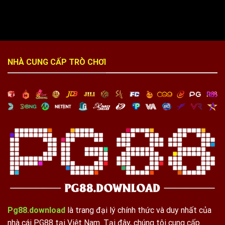
Cực
Nạp
Mưa
Lớn
Lần
Quà
Đầu
Tặng
–
Giá
Khuyến
Trị
Mãi
Từ
Hấp
Nhà
NHÀ CUNG CẤP TRÒ CHƠI
Dẫn
Cái
Bậc
PG88
Nhất
Tại
PG88
Pg88.download
là trang đại lý chính thức và duy nhất của
nhà cái PG88 tại Việt Nam. Tại đây, chúng tôi cung cấp