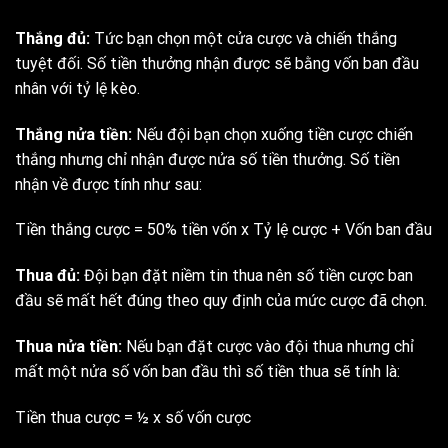
Thắng đủ:
Tức bạn chọn một cửa cược và chiến thắng
tuyệt đối. Số tiền thưởng nhận được sẽ bằng vốn ban đầu
nhân với tỷ lệ kèo.
Thắng nửa tiền:
Nếu đội bạn chọn xuống tiền cược chiến
thắng nhưng chỉ nhận được nửa số tiền thưởng. Số tiền
nhận về được tính như sau:
Tiền thắng cược = 50% tiền vốn x Tỷ lệ cược + Vốn ban đầu
Thua đủ:
Đội bạn đặt niềm tin thua nên số tiền cược ban
đầu sẽ mất hết đúng theo quy định của mức cược đã chọn.
Thua nửa tiền:
Nếu bạn đặt cược vào đội thua nhưng chỉ
mất một nửa số vốn ban đầu thì số tiền thua sẽ tính là:
Tiền thua cược = ½ x số vốn cược