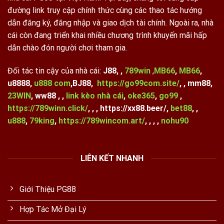
đường link truy cập chính thức cùng các thao tác hướng
dẫn đăng ký, đăng nhập và giao dịch tài chính. Ngoài ra, nhà
cái còn đang triển khai nhiều chương trình khuyến mãi hấp
dẫn chào đón người chơi tham gia.
Đối tác tin cậy của nhà cái:
J88,
,
789win
,
MB66
,
MB66
,
u8888,
u888 com
,BJ88,
https://go99com.site/
,
, mm88,
23WIN
, ww88 , ,
link kèo nhà cái
,
oke365
,
go99
,
https://789winn.click/
, , , https://xx88.beer/,
bet88
, ,
u888
,
79king
,
https://789wincom.art/
, , , ,
nohu90
LIÊN KẾT NHANH
Giới Thiệu PG88
Hợp Tác Mở Đại Lý