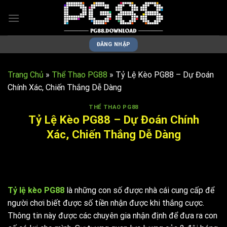
Skip
to
content
ĐĂNG NHẬP
Trang Chủ
»
Thể Thao PG88
»
Tỷ Lệ Kèo PG88 – Dự Đoán
Chính Xác, Chiến Thắng Dễ Dàng
THỂ THAO PG88
Tỷ Lệ Kèo PG88 – Dự Đoán Chính
Xác, Chiến Thắng Dễ Dàng
Tỷ lệ kèo PG88
là những con số được nhà cái cung cấp để
người chơi biết được số tiền nhận được khi thắng cược.
Thông tin này được các chuyên gia nhận định để đưa ra con