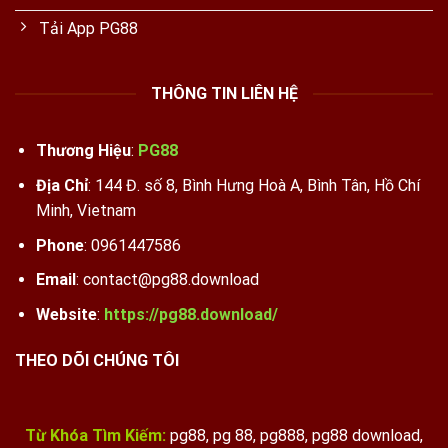
Tải App PG88
THÔNG TIN LIÊN HỆ
Thương Hiệu
:
PG88
Địa Chỉ
:
144 Đ. số 8, Bình Hưng Hoà A, Bình Tân, Hồ Chí
Minh, Vietnam
Phone
:
0961447586
Email
:
contact@pg88.download
Website
:
https://pg88.download/
THEO DÕI CHÚNG TÔI
Từ Khóa Tìm Kiếm:
pg88, pg 88, pg888, pg88 download,