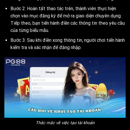
Bước 2: Hoàn tất thao tác trên, thành viên thực hiện
chọn vào mục đăng ký để mở ra giao diện chuyên dụng.
Tiếp theo, bạn tiến hành điền các thông tin theo yêu cầu
của từng biểu mẫu.
Bước 3: Sau khi điền xong thông tin, người chơi tiến hành
kiểm tra và xác nhận để đăng nhập.
Thắc mắc về việc tạo tài khoản