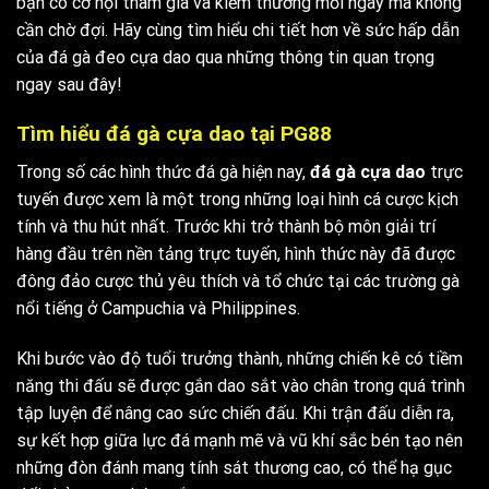
bạn có cơ hội tham gia và kiếm thưởng mỗi ngày mà không
cần chờ đợi. Hãy cùng tìm hiểu chi tiết hơn về sức hấp dẫn
của đá gà đeo cựa dao qua những thông tin quan trọng
ngay sau đây!
Tìm hiểu đá gà cựa dao tại PG88
Trong số các hình thức đá gà hiện nay,
đá gà cựa dao
trực
tuyến được xem là một trong những loại hình cá cược kịch
tính và thu hút nhất. Trước khi trở thành bộ môn giải trí
hàng đầu trên nền tảng trực tuyến, hình thức này đã được
đông đảo cược thủ yêu thích và tổ chức tại các trường gà
nổi tiếng ở Campuchia và Philippines.
Khi bước vào độ tuổi trưởng thành, những chiến kê có tiềm
năng thi đấu sẽ được gắn dao sắt vào chân trong quá trình
tập luyện để nâng cao sức chiến đấu. Khi trận đấu diễn ra,
sự kết hợp giữa lực đá mạnh mẽ và vũ khí sắc bén tạo nên
những đòn đánh mang tính sát thương cao, có thể hạ gục