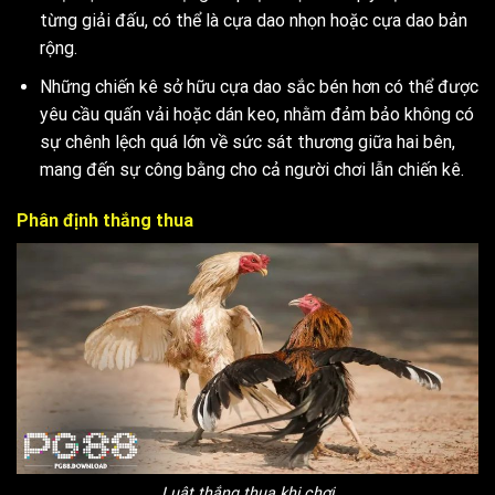
từng giải đấu, có thể là cựa dao nhọn hoặc cựa dao bản
rộng.
Những chiến kê sở hữu cựa dao sắc bén hơn có thể được
yêu cầu quấn vải hoặc dán keo, nhằm đảm bảo không có
sự chênh lệch quá lớn về sức sát thương giữa hai bên,
mang đến sự công bằng cho cả người chơi lẫn chiến kê.
Phân định thắng thua
Luật thắng thua khi chơi