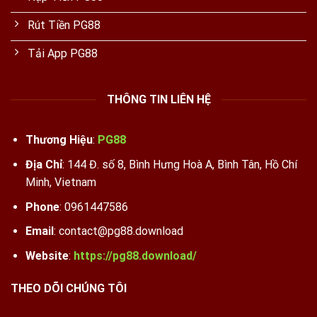
Rút Tiền PG88
Tải App PG88
THÔNG TIN LIÊN HỆ
Thương Hiệu
:
PG88
Địa Chỉ
:
144 Đ. số 8, Bình Hưng Hoà A, Bình Tân, Hồ Chí
Minh, Vietnam
Phone
:
0961447586
Email
:
contact@pg88.download
Website
:
https://pg88.download/
THEO DÕI CHÚNG TÔI